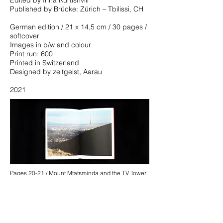
Edited by Irina Kurtishvili
Published by Brücke: Zürich – Tbilissi, CH
German edition / 21 x 14,5 cm / 30 pages /
softcover
Images in b/w and colour
Print run: 600
Printed in Switzerland
Designed by zeitgeist, Aarau
2021
Pages 20-21 / Mount Mtatsminda and the TV Tower.
Photo © Sandro Sulaberidze 2021