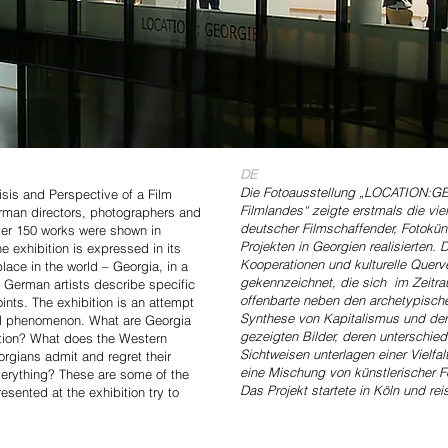
DE
Die Fotoausstellung „LOCATION:G
is and Perspective of a Film
Filmlandes“ zeigte erstmals die vi
rman directors, photographers and
deutscher Filmschaffender, Fotoküns
Over 150 works were shown in
Projekten in Georgien realisierten.
he exhibition is expressed in its
Kooperationen und kulturelle Quer
ace in the world – Georgia, in a
gekennzeichnet,
die sich im Zeitr
f German artists describe specific
offenbarte neben den archetypische
ints. The exhibition is an attempt
Synthese von Kapitalismus und der 
al phenomenon. What are Georgia
gezeigten Bilder, deren unterschied
tion? What does the Western
Sichtweisen unterlagen einer Vielfal
orgians admit and regret their
eine Mischung von künstlerischer F
verything? These are some of the
Das Projekt startete in Köln und reis
esented at the exhibition try to