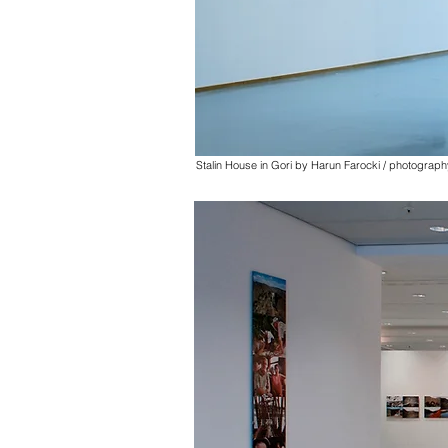
Stalin House in Gori by Harun Farocki / photograp