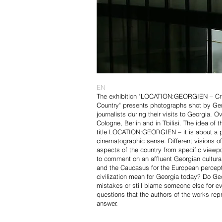
EN
The exhibition "LOCATION:GEORGIEN – Cris
Country" presents photographs shot by Ge
journalists during their visits to Georgia. 
Cologne, Berlin and in Tbilisi. The idea of t
title LOCATION:GEORGIEN – it is about a pl
cinematographic sense. Different visions o
aspects of the country from specific viewpo
to comment on an affluent Georgian cultur
and the Caucasus for the European percep
civilization mean for Georgia today? Do Ge
mistakes or still blame someone else for e
questions that the authors of the works repr
answer.