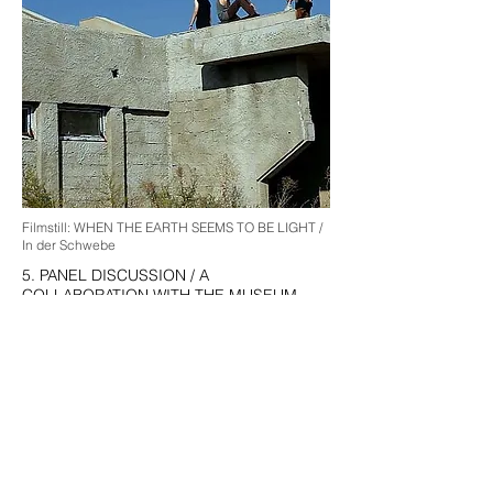
Filmstill: WHEN THE EARTH SEEMS TO BE LIGHT /
In der Schwebe
5. PANEL DISCUSSION / A
COLLABORATION WITH THE MUSEUM
ANGEWANDTE KUNST FRANKFURT
Date: Thursday,
08.11.2018
, from 19:00 to
21:00 h
POST-SOVIET LIFESTYLES? ART,
FASHION, MUSIC, ARCHITECTURE AND
DESIGN FROM THE YOUNG GEORGIA
With: Tamuna Karumidze, artist, filmmaker,
Tbilisi; Irakli Kiziria, artist, architect,
musician, Berlin; Irina Kurtishvili, curator