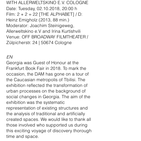
WITH ALLERWELTSKINO E.V. COLOGNE
Date: Tuesday,
02.10.2018
, 20:00 h
Film: 2 + 2 = 22 [THE ALPHABET] / D:
Heinz Emigholz (2013, 88 min.)
Moderator: Joachim Steinigeweg,
Allerweltskino e.V and Irina Kurtishvili
Venue: OFF BROADWAY FILMTHEATER /
Zülpicherstr. 24 | 50674 Cologne
EN
Georgia was Guest of Honour at the
Frankfurt Book Fair in 2018. To mark the
occasion, the DAM has gone on a tour of
the Caucasian metropolis of Tbilisi. The
exhibition reflected the transformation of
urban processes on the background of
social changes in Georgia. The aim of the
exhibition was the systematic
representation of existing structures and
the analysis of traditional and artificially
created spaces. We would like to thank all
those involved who supported us during
this exciting voyage of discovery thorough
time and space.