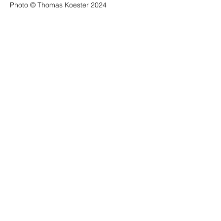
Photo © Thomas Koester 2024
MODEL STUDY & VISUAL
ARRANGEMENT SKETCHS: