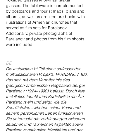
16-sided glasses known as "stakan"
glasses. The tableware is complemented
by postcards and tourist maps, plans and
albums, as well as architecture books with
illustrations of Armenian churches that
served as film sets for Parajanov.
Additionally, private photographs of
Parajanov and photos from his film shoots
were included.
DE
Die Installation ist Teil eines umfassenden
multidisziplinären Projekts, PARAJANOV 100,
das sich mit dem Vermächtnis des
georgisch-armenischen Regisseurs Sergei
Parajanov (1924–1990) befasst. Durch ihre
Installation taucht Irina Kurtishvili in die Ära
Parajanovs ein und zeigt, wie die
Schnittstellen zwischen seiner Kunst und
seinem persönlichen Leben funktionierten.
Sie untersucht die Verbindungen zwischen
zeitlichen und räumlichen Aspekten sowie
Parajanovs nationalen Identitäten und den