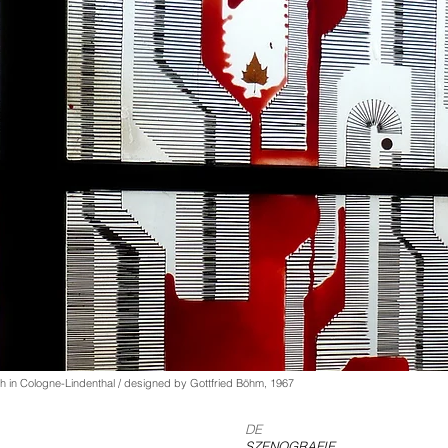
ch in Cologne-Lindenthal / designed by Gottfried Böhm, 1967
DE
SZENOGRAFIE