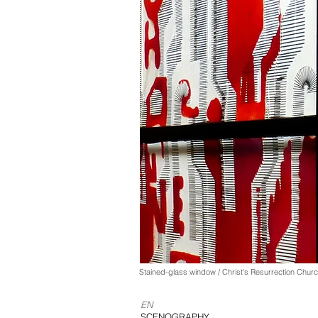
Stained-glass window / Christ's Resurrection Chur
EN
SCENOGRAPHY