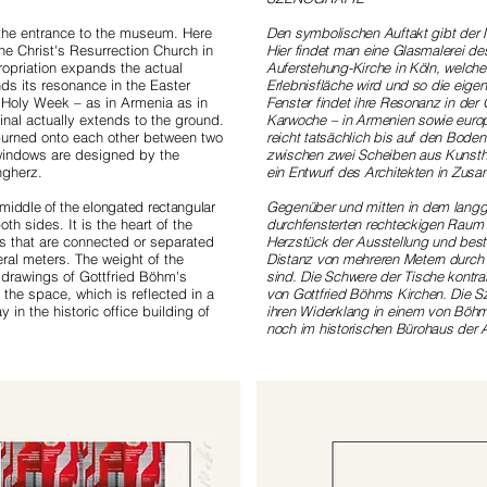
 the entrance to the museum. Here
Den symbolischen Auftakt gibt der 
he Christ's Resurrection Church in
Hier findet man eine Glasmalerei des
ropriation expands the actual
Auferstehung-Kirche in Köln, welche
nds its resonance in the Easter
Erlebnisfläche wird und so die eigen
 Holy Week – as in Armenia as in
Fenster findet ihre Resonanz in der
inal actually extends to the ground.
Karwoche – in Armenien sowie europ
burned onto each other between two
reicht tatsächlich bis auf den Bode
 windows are designed by the
zwischen zwei Scheiben aus Kunstha
ungherz.
ein Entwurf des Architekten in Zusa
 middle of the elongated rectangular
Gegenüber und mitten in dem langge
h sides. It is the heart of the
durchfensterten rechteckigen Raum wi
es that are connected or separated
Herzstück der Ausstellung und beste
ral meters. The weight of the
Distanz von mehreren Metern durch
 drawings of Gottfried Böhm's
sind. Die Schwere der Tische kontra
the space, which is reflected in a
von Gottfried Böhms Kirchen. Die S
 in the historic office building of
ihren Widerklang in einem von Böhms
noch im historischen Bürohaus der A