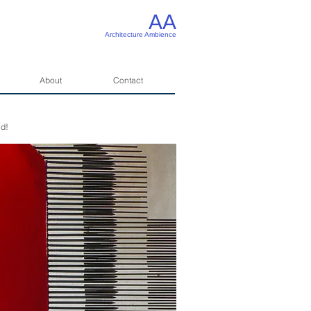
AA
Architecture Ambience
About
Contact
ed!