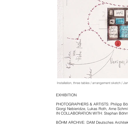
Installation, three tables / arrangement sketch / J
EXHIBITION
PHOTOGRAPHERS & ARTISTS: Philipp Bösel, 
Giorgi Nebieridze, Lukas Roth, Arne Schmi
IN COLLABORATION WITH: Stephan Böhm Ar
BÖHM ARCHIVE: DAM Deutsches Architekt