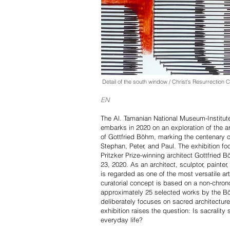
Detail of the south window / Christ's Resurrection
EN
The Al. Tamanian National Museum-Institute
embarks in 2020 on an exploration of the arc
of Gottfried Böhm, marking the centenary of
Stephan, Peter, and Paul. The exhibition f
Pritzker Prize-winning architect Gottfried
23, 2020. As an architect, sculptor, painter
is regarded as one of the most versatile art
curatorial concept is based on a non-chrono
approximately 25 selected works by the Bö
deliberately focuses on sacred architectur
exhibition raises the question: Is sacrality 
everyday life?