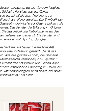
Museumseingang, der als Vorraum fungiert.
 Südseite-Fensters aus der Christi-
s in der künstlerischen Aneignung zur
tliche Ausstellung erweitert. Die Symbolik der
 Osterzeit – die Woche vor Ostern, bekannt als
aweit. Das Fenster der Erlösung im Original
n. Die Stahlnägel und Farbpigmente wurden
rz aufeinander gebrannt. Die Fenster sind
mmenarbeit mit Dipl. Ing. Jungherz.
streckten, auf beiden Seiten komplett
rd eine Installation gesetzt. Sie ist das
ht aus drei großen Tischen, die über eine
 Marmorsäulen verbunden, bzw. getrennt
stiert mit den Fotografien und Zeichnungen
zenerie erzeugt eine Spannung im Raum, die
 Vater angefertigten Tisch findet, der heute
rchitekten in Köln steht.