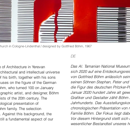
 Church in Cologne-Lindenthal / designed by Gottfried Böhm, 1967
DE
Das Al. Tamanian National Museum-I
 of Architecture in Yerevan
sich 2020 auf eine Entdeckungsrei
hitectural and intellectual universe
von Gottfried Böhm anlässlich sei
 his birth, together with his sons
seinen Söhnen Stephan, Peter und P
ocuses on the figure of the German
die Figur des deutschen Pritzker-P
 Böhm, who turned 100 on January
Januar 2020 hundert Jahre alt gewor
, graphic artist, and designer, Böhm
Grafiker und Gestalter zählt Böhm 
ists of the 20th century. The
Jahrhunderts. Das Ausstellungskonz
logical presentation of
chronologischen Präsentation von
hm family. The selection
Familie Böhm. Der Fokus liegt dabei
e. Against this background, the
Vor diesem Hintergrund stellt sich d
still a fundamental aspect of our
wesentlicher Bestandteil unseres h