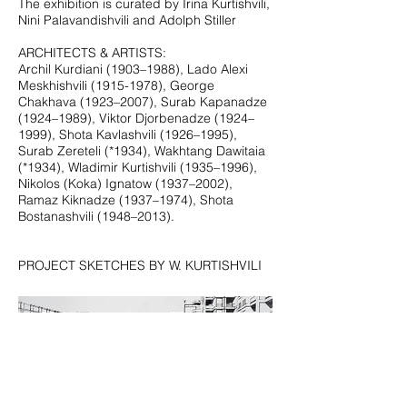
The exhibition is curated by Irina Kurtishvili,
Nini Palavandishvili and Adolph Stiller
ARCHITECTS & ARTISTS:
Archil Kurdiani (1903–1988), Lado Alexi
Meskhishvili
(1915-1978)
, George
Chakhava (1923–2007), Surab Kapanadze
(1924–1989), Viktor Djorbenadze (1924–
1999), Shota Kavlashvili (1926–1995),
Surab Zereteli (*1934), Wakhtang Dawitaia
(*1934), Wladimir Kurtishvili (1935–1996),
Nikolos (Koka) Ignatow (1937–2002),
Ramaz Kiknadze (1937–1974), Shota
Bostanashvili (1948–2013).
PROJECT SKETCHES BY W. KURTISHVILI